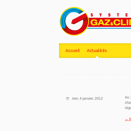
Accueil
Actualités
Au 
mer, 4 janvier, 2012
cha
rég
← M