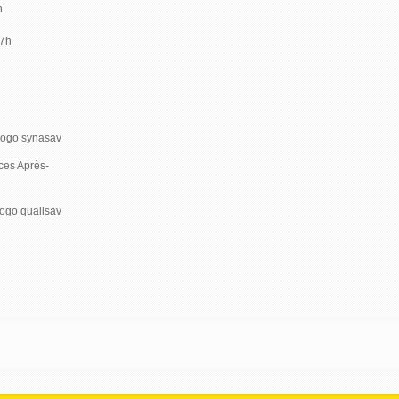
h
17h
ces Après-