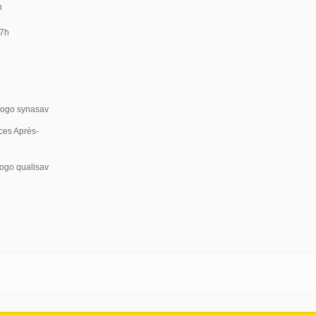
h
17h
ces Après-