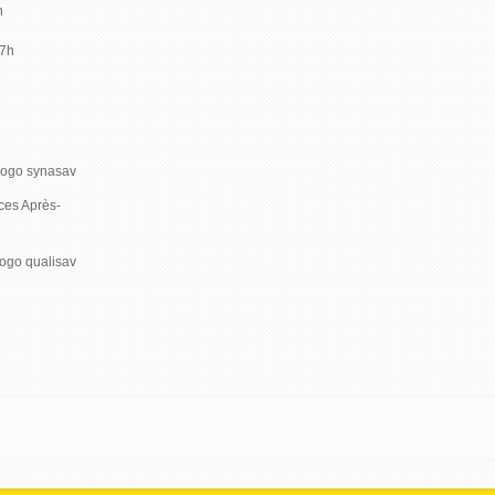
h
17h
ces Après-